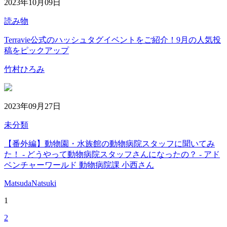
2023年10月09日
読み物
Terravie公式のハッシュタグイベントをご紹介！9月の人気投
稿をピックアップ
竹村ひろみ
2023年09月27日
未分類
【番外編】動物園・水族館の動物病院スタッフに聞いてみ
た！ - どうやって動物病院スタッフさんになったの？ - アド
ベンチャーワールド 動物病院課 小西さん
MatsudaNatsuki
1
2