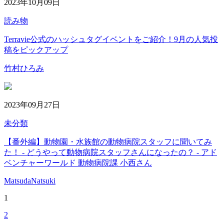
2023年10月09日
読み物
Terravie公式のハッシュタグイベントをご紹介！9月の人気投
稿をピックアップ
竹村ひろみ
2023年09月27日
未分類
【番外編】動物園・水族館の動物病院スタッフに聞いてみ
た！ - どうやって動物病院スタッフさんになったの？ - アド
ベンチャーワールド 動物病院課 小西さん
MatsudaNatsuki
1
2